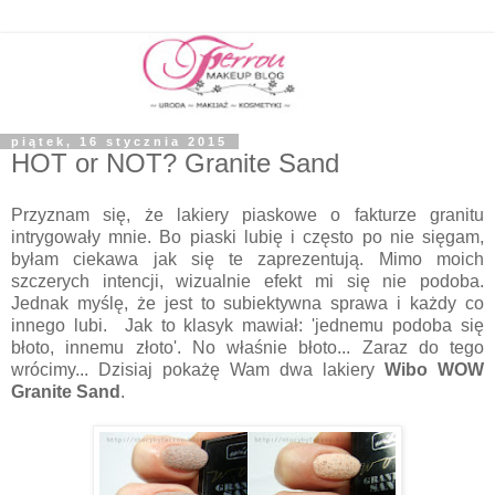
piątek, 16 stycznia 2015
HOT or NOT? Granite Sand
Przyznam się, że lakiery piaskowe o fakturze granitu
intrygowały mnie. Bo piaski lubię i często po nie sięgam,
byłam ciekawa jak się te zaprezentują. Mimo moich
szczerych intencji, wizualnie efekt mi się nie podoba.
Jednak myślę, że jest to subiektywna sprawa i każdy co
innego lubi. Jak to klasyk mawiał: 'jednemu podoba się
błoto, innemu złoto'. No właśnie błoto... Zaraz do tego
wrócimy... Dzisiaj pokażę Wam dwa lakiery
Wibo WOW
Granite Sand
.