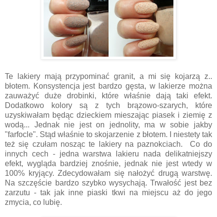
Te lakiery mają przypominać granit, a mi się kojarzą z..
błotem. Konsystencja jest bardzo gęsta, w lakierze można
zauważyć duże drobinki, które właśnie dają taki efekt.
Dodatkowo kolory są z tych brązowo-szarych, które
uzyskiwałam będąc dzieckiem mieszając piasek i ziemię z
wodą... Jednak nie jest on jednolity, ma w sobie jakby
"farfocle". Stąd właśnie to skojarzenie z błotem. I niestety tak
też się czułam nosząc te lakiery na paznokciach. Co do
innych cech - jedna warstwa lakieru nada delikatniejszy
efekt, wygląda bardziej znośnie, jednak nie jest wtedy w
100% kryjący. Zdecydowałam się nałożyć drugą warstwę.
Na szczęście bardzo szybko wysychają. Trwałość jest bez
zarzutu - tak jak inne piaski tkwi na miejscu aż do jego
zmycia, co lubię.